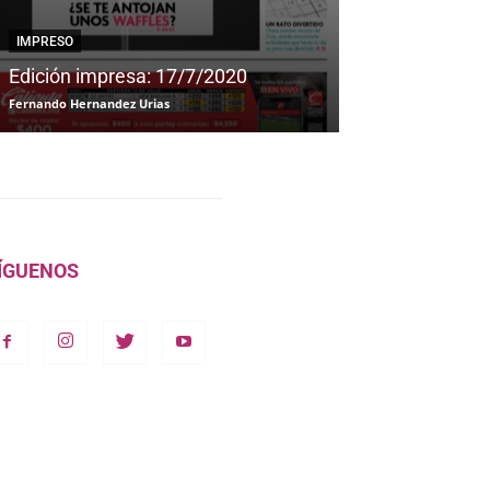
IMPRESO
IMPRESO
Edición impresa: 17/7/2020
Edición impre
Fernando Hernandez Urias
Fernando Hernandez
ÍGUENOS