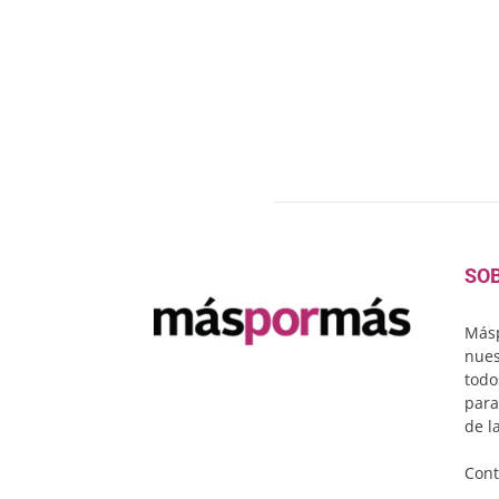
SO
Másp
nues
todo
para
de l
Cont