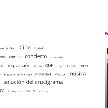
E
Cine
tro histórico
Ciudad
concierto
comida
home
conciertos
exposición
GDF
sta
Hoy No Circula
libros
futbol
música
o
movilidad
México
Miguel Ángel Mancera
solución del crucigrama
d
tro
UNAM
Zócalo
Transporte