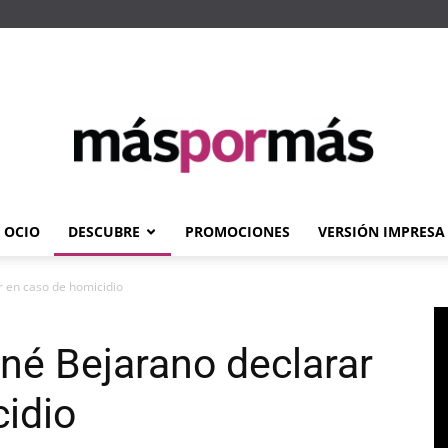
OCIO
DESCUBRE
PROMOCIONES
VERSIÓN IMPRESA
Máspormás
r en caso de homicidio
né Bejarano declarar
idio