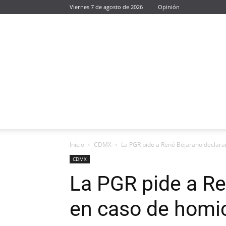
Viernes 7 de agosto de 2026
Opinión
Inicio
CDMX
La PGR pide a René Bejarano declara
CDMX
La PGR pide a Re
en caso de homic