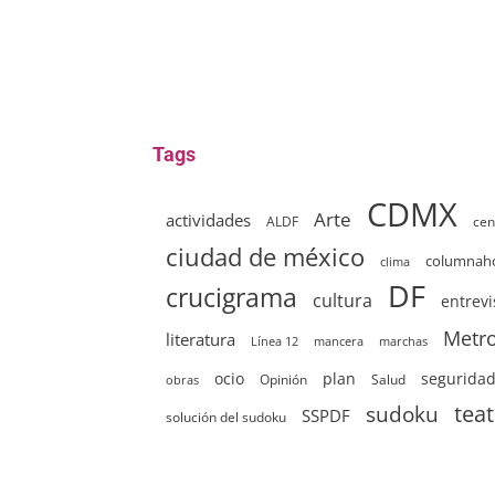
Tags
CDMX
Arte
actividades
ALDF
cen
ciudad de méxico
columna
clima
DF
crucigrama
cultura
entrevi
Metr
literatura
Línea 12
mancera
marchas
ocio
plan
segurida
Opinión
Salud
obras
sudoku
tea
SSPDF
solución del sudoku