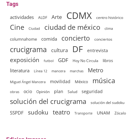
Tags
CDMX
Arte
actividades
ALDF
centro histórico
ciudad de méxico
Cine
clima
Ciudad
concierto
comida
columnahome
conciertos
DF
crucigrama
cultura
entrevista
exposición
GDF
Hoy No Circula
libros
futbol
Metro
literatura
Línea 12
mancera
marchas
música
movilidad
México
Miguel Ángel Mancera
ocio
plan
seguridad
Opinión
Salud
obras
solución del crucigrama
solución del sudoku
sudoku
teatro
SSPDF
UNAM
Zócalo
Transporte