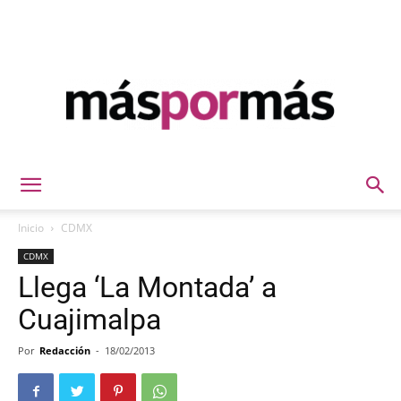
Máspormás
Inicio
CDMX
CDMX
Llega ‘La Montada’ a
Cuajimalpa
Por
Redacción
-
18/02/2013