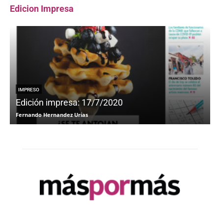
Edicion Impresa
IMPRESO
Edición impresa: 17/7/2020
Fernando Hernandez Urias
F