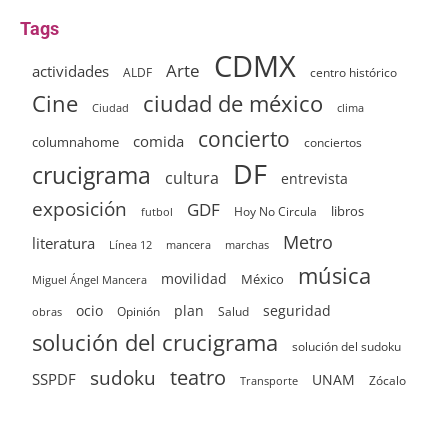
Tags
CDMX
Arte
actividades
ALDF
centro histórico
ciudad de méxico
Cine
clima
Ciudad
concierto
comida
columnahome
conciertos
DF
crucigrama
cultura
entrevista
exposición
GDF
Hoy No Circula
libros
futbol
Metro
literatura
Línea 12
mancera
marchas
música
movilidad
México
Miguel Ángel Mancera
ocio
plan
seguridad
Opinión
Salud
obras
solución del crucigrama
solución del sudoku
sudoku
teatro
SSPDF
UNAM
Zócalo
Transporte