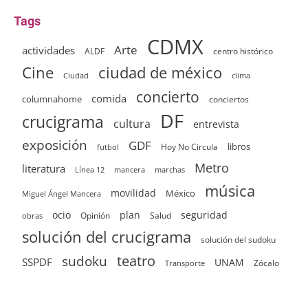
Tags
CDMX
Arte
actividades
ALDF
centro histórico
ciudad de méxico
Cine
clima
Ciudad
concierto
comida
columnahome
conciertos
DF
crucigrama
cultura
entrevista
exposición
GDF
Hoy No Circula
libros
futbol
Metro
literatura
Línea 12
mancera
marchas
música
movilidad
México
Miguel Ángel Mancera
ocio
plan
seguridad
Opinión
Salud
obras
solución del crucigrama
solución del sudoku
sudoku
teatro
SSPDF
UNAM
Zócalo
Transporte