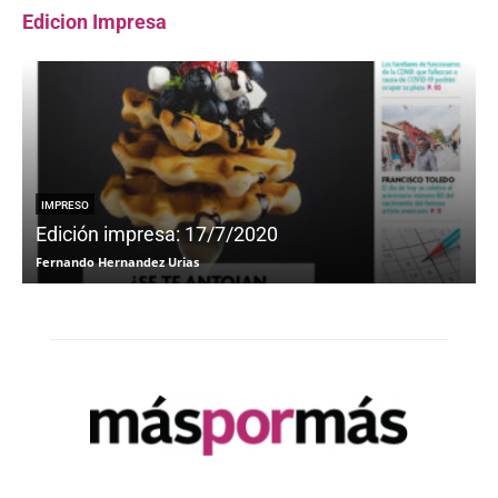
Edicion Impresa
IMPRESO
Edición impresa: 17/7/2020
Fernando Hernandez Urias
F