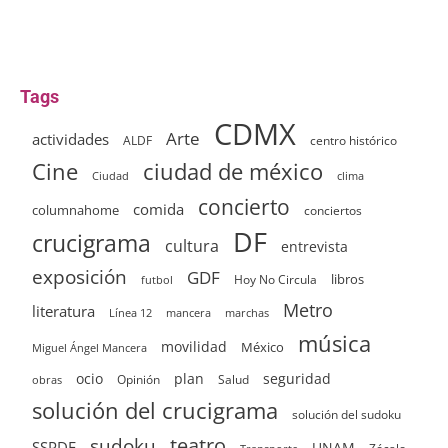
Tags
CDMX
Arte
actividades
ALDF
centro histórico
ciudad de méxico
Cine
clima
Ciudad
concierto
comida
columnahome
conciertos
DF
crucigrama
cultura
entrevista
exposición
GDF
Hoy No Circula
libros
futbol
Metro
literatura
Línea 12
mancera
marchas
música
movilidad
México
Miguel Ángel Mancera
ocio
plan
seguridad
Opinión
Salud
obras
solución del crucigrama
solución del sudoku
sudoku
teatro
SSPDF
UNAM