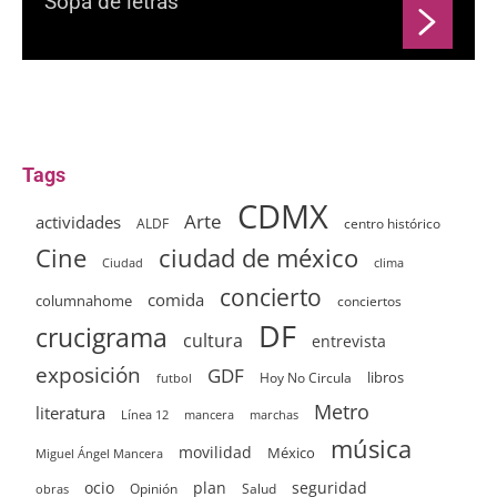
Sopa de letras
Tags
CDMX
Arte
actividades
ALDF
centro histórico
ciudad de méxico
Cine
clima
Ciudad
concierto
comida
columnahome
conciertos
DF
crucigrama
cultura
entrevista
exposición
GDF
Hoy No Circula
libros
futbol
Metro
literatura
Línea 12
mancera
marchas
música
movilidad
México
Miguel Ángel Mancera
ocio
plan
seguridad
Opinión
Salud
obras