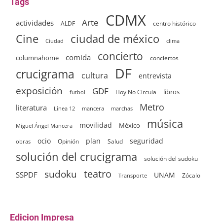
Tags
CDMX
Arte
actividades
ALDF
centro histórico
ciudad de méxico
Cine
clima
Ciudad
concierto
comida
columnahome
conciertos
DF
crucigrama
cultura
entrevista
exposición
GDF
Hoy No Circula
libros
futbol
Metro
literatura
Línea 12
mancera
marchas
música
movilidad
México
Miguel Ángel Mancera
ocio
plan
seguridad
Opinión
Salud
obras
solución del crucigrama
solución del sudoku
sudoku
teatro
SSPDF
UNAM
Zócalo
Transporte
Edicion Impresa