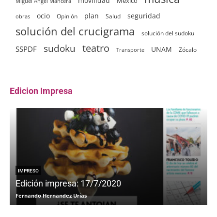
movilidad
México
Miguel Ángel Mancera
ocio
plan
seguridad
Opinión
Salud
obras
solución del crucigrama
solución del sudoku
sudoku
teatro
SSPDF
UNAM
Zócalo
Transporte
Edicion Impresa
IMPRESO
Edición impresa: 17/7/2020
Fernando Hernandez Urias
F