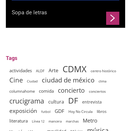
Sopa de letras
Tags
CDMX
Arte
actividades
ALDF
centro histórico
ciudad de méxico
Cine
clima
Ciudad
concierto
comida
columnahome
conciertos
DF
crucigrama
cultura
entrevista
exposición
GDF
Hoy No Circula
libros
futbol
Metro
literatura
Línea 12
mancera
marchas
música