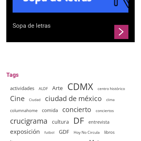
Sopa de letras
Tags
CDMX
Arte
actividades
ALDF
centro histórico
ciudad de méxico
Cine
clima
Ciudad
concierto
comida
columnahome
conciertos
DF
crucigrama
cultura
entrevista
exposición
GDF
Hoy No Circula
libros
futbol