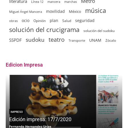
Metro
literatura
Línea 12
mancera
marchas
música
movilidad
México
Miguel Ángel Mancera
ocio
plan
seguridad
Opinión
Salud
obras
solución del crucigrama
solución del sudoku
sudoku
teatro
SSPDF
UNAM
Zócalo
Transporte
Edicion Impresa
IMPRESO
Edición impresa: 17/7/2020
Fernando Hernandez Urias
F