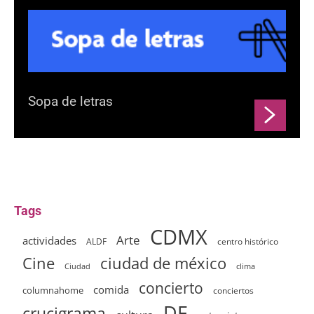
Sopa de letras
Tags
CDMX
Arte
actividades
ALDF
centro histórico
ciudad de méxico
Cine
clima
Ciudad
concierto
comida
columnahome
conciertos
DF
crucigrama