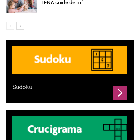
TENA cuide de mí
Sudoku