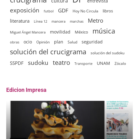
cultura
entrevista
exposición
GDF
Hoy No Circula
libros
futbol
Metro
literatura
Línea 12
mancera
marchas
música
movilidad
México
Miguel Ángel Mancera
ocio
plan
seguridad
Opinión
Salud
obras
solución del crucigrama
solución del sudoku
sudoku
teatro
SSPDF
UNAM
Zócalo
Transporte
Edicion Impresa