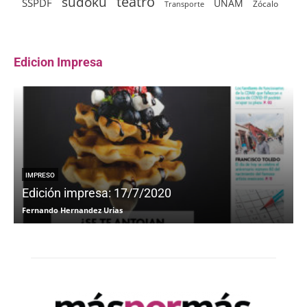
sudoku
teatro
SSPDF
UNAM
Zócalo
Transporte
Edicion Impresa
IMPRESO
Edición impresa: 17/7/2020
Fernando Hernandez Urias
F