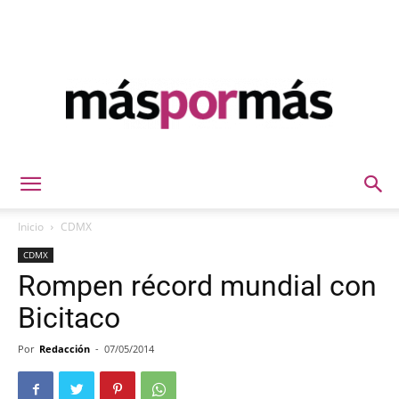
Máspormás
Inicio
CDMX
CDMX
Rompen récord mundial con
Bicitaco
Por
Redacción
-
07/05/2014