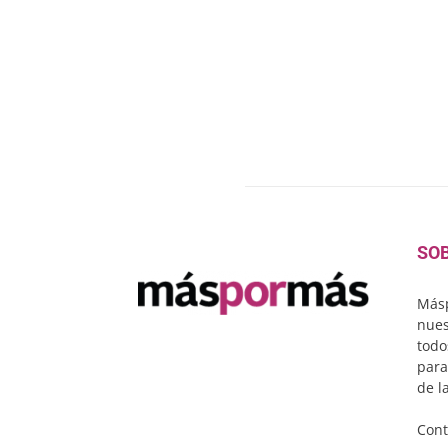
SO
Másp
nues
todo
para
de l
Cont