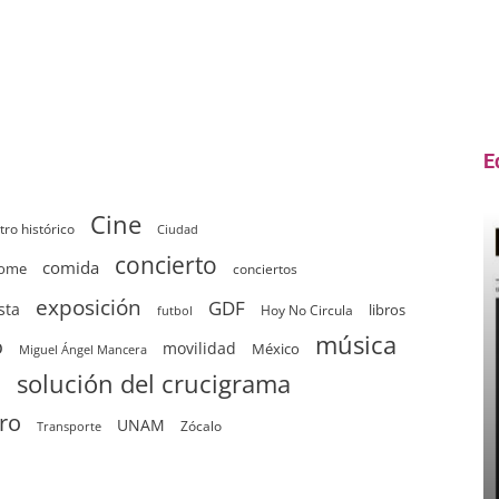
E
Cine
tro histórico
Ciudad
concierto
comida
home
conciertos
exposición
GDF
sta
Hoy No Circula
libros
futbol
música
o
movilidad
México
Miguel Ángel Mancera
solución del crucigrama
d
tro
UNAM
Zócalo
Transporte