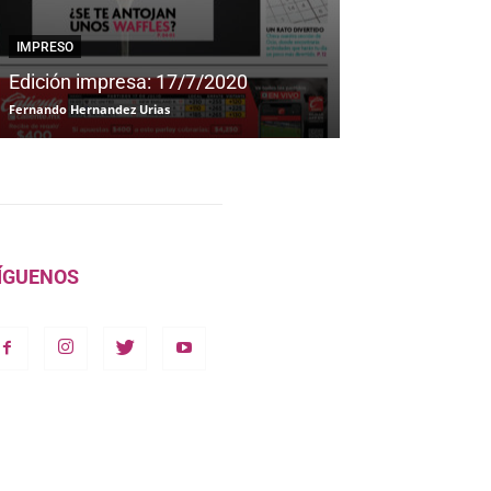
IMPRESO
IMPRESO
Edición impresa: 17/7/2020
Edición impre
Fernando Hernandez Urias
Fernando Hernandez
ÍGUENOS