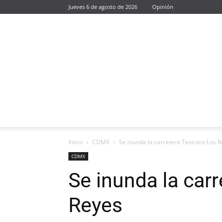
Jueves 6 de agosto de 2026
Opinión
Inicio
CDMX
Se inunda la carretera Texcoco-Los 
CDMX
Se inunda la car
Reyes