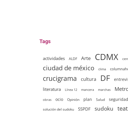
Tags
CDMX
Arte
actividades
ALDF
cen
ciudad de méxico
columna
clima
DF
crucigrama
cultura
entrevi
Metr
literatura
Línea 12
mancera
marchas
ocio
plan
segurida
Opinión
Salud
obras
sudoku
tea
SSPDF
solución del sudoku