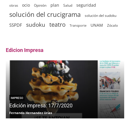
ocio
plan
seguridad
Opinión
Salud
obras
solución del crucigrama
solución del sudoku
sudoku
teatro
SSPDF
UNAM
Zócalo
Transporte
Edicion Impresa
IMPRESO
Edición impresa: 17/7/2020
Fernando Hernandez Urias
F