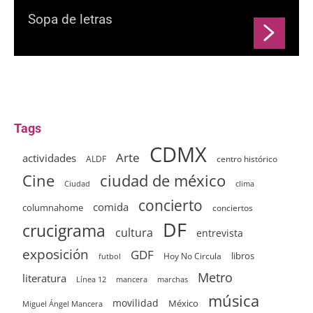
Sopa de letras
Tags
CDMX
Arte
actividades
ALDF
centro histórico
ciudad de méxico
Cine
clima
Ciudad
concierto
comida
columnahome
conciertos
DF
crucigrama
cultura
entrevista
exposición
GDF
Hoy No Circula
libros
futbol
Metro
literatura
Línea 12
mancera
marchas
música
movilidad
México
Miguel Ángel Mancera