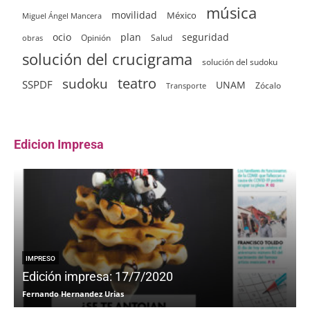
música
movilidad
México
Miguel Ángel Mancera
ocio
plan
seguridad
Opinión
Salud
obras
solución del crucigrama
solución del sudoku
sudoku
teatro
SSPDF
UNAM
Zócalo
Transporte
Edicion Impresa
IMPRESO
Edición impresa: 17/7/2020
Fernando Hernandez Urias
F