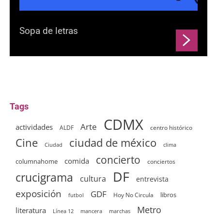
Sopa de letras
Tags
CDMX
Arte
actividades
ALDF
centro histórico
ciudad de méxico
Cine
clima
Ciudad
concierto
comida
columnahome
conciertos
DF
crucigrama
cultura
entrevista
exposición
GDF
Hoy No Circula
libros
futbol
Metro
literatura
Línea 12
mancera
marchas