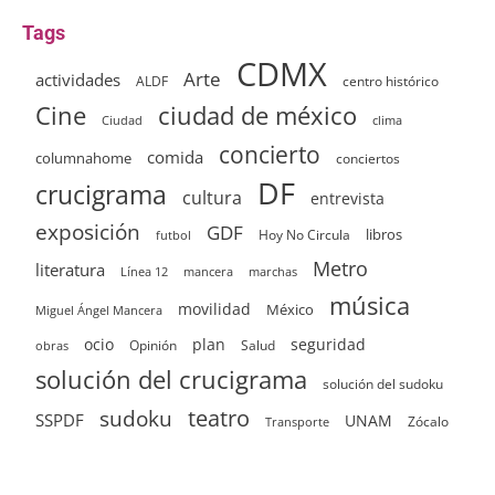
Tags
CDMX
Arte
actividades
ALDF
centro histórico
ciudad de méxico
Cine
clima
Ciudad
concierto
comida
columnahome
conciertos
DF
crucigrama
cultura
entrevista
exposición
GDF
Hoy No Circula
libros
futbol
Metro
literatura
Línea 12
mancera
marchas
música
movilidad
México
Miguel Ángel Mancera
ocio
plan
seguridad
Opinión
Salud
obras
solución del crucigrama
solución del sudoku
sudoku
teatro
SSPDF
UNAM
Zócalo
Transporte