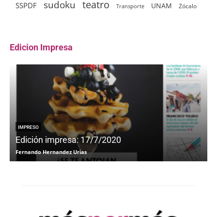
sudoku
teatro
SSPDF
UNAM
Zócalo
Transporte
Edicion Impresa
IMPRESO
Edición impresa: 17/7/2020
Fernando Hernandez Urias
F