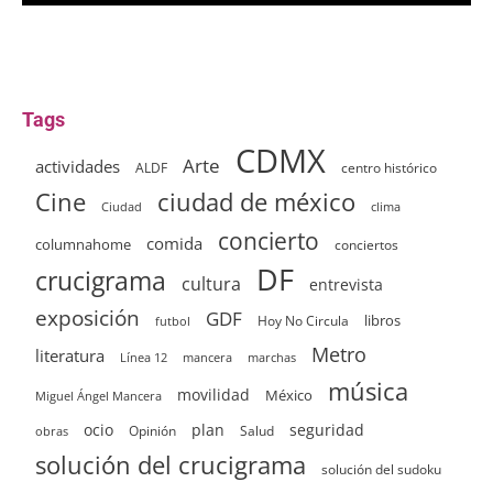
Tags
CDMX
Arte
actividades
ALDF
centro histórico
ciudad de méxico
Cine
clima
Ciudad
concierto
comida
columnahome
conciertos
DF
crucigrama
cultura
entrevista
exposición
GDF
Hoy No Circula
libros
futbol
Metro
literatura
Línea 12
mancera
marchas
música
movilidad
México
Miguel Ángel Mancera
ocio
plan
seguridad
Opinión
Salud
obras
solución del crucigrama
solución del sudoku