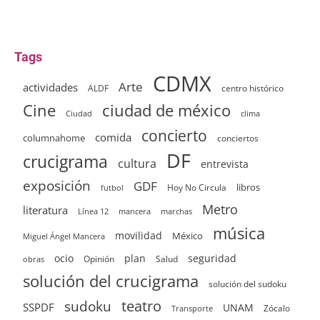
Tags
CDMX
Arte
actividades
ALDF
centro histórico
ciudad de méxico
Cine
clima
Ciudad
concierto
comida
columnahome
conciertos
DF
crucigrama
cultura
entrevista
exposición
GDF
Hoy No Circula
libros
futbol
Metro
literatura
Línea 12
mancera
marchas
música
movilidad
México
Miguel Ángel Mancera
ocio
plan
seguridad
Opinión
Salud
obras
solución del crucigrama
solución del sudoku
sudoku
teatro
SSPDF
UNAM
Zócalo
Transporte