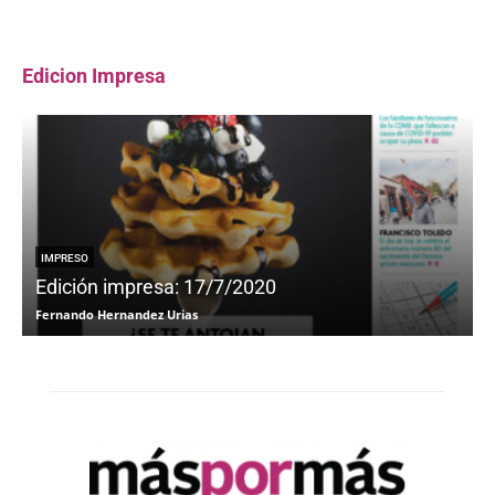
Edicion Impresa
IMPRESO
Edición impresa: 17/7/2020
Fernando Hernandez Urias
F