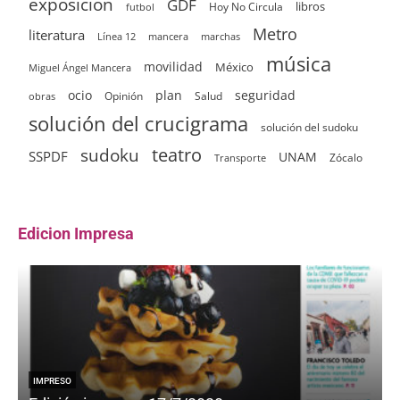
exposición
GDF
Hoy No Circula
libros
futbol
Metro
literatura
Línea 12
mancera
marchas
música
movilidad
México
Miguel Ángel Mancera
ocio
plan
seguridad
Opinión
Salud
obras
solución del crucigrama
solución del sudoku
sudoku
teatro
SSPDF
UNAM
Zócalo
Transporte
Edicion Impresa
IMPRESO