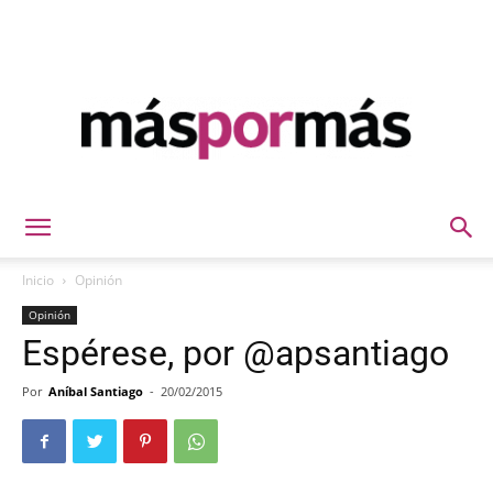
Máspormás
Inicio
Opinión
Opinión
Espérese, por @apsantiago
Por
Aníbal Santiago
-
20/02/2015