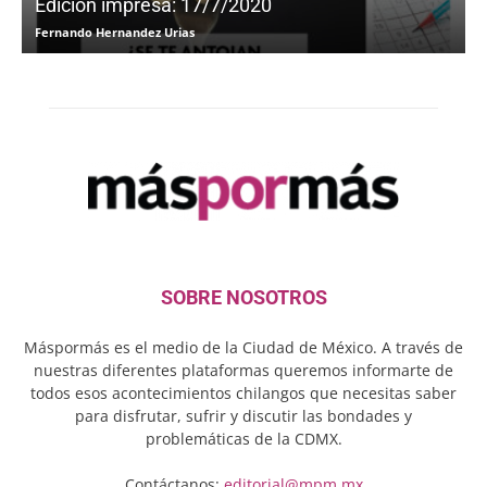
Edición impresa: 17/7/2020
Fernando Hernandez Urias
F
SOBRE NOSOTROS
Máspormás es el medio de la Ciudad de México. A través de
nuestras diferentes plataformas queremos informarte de
todos esos acontecimientos chilangos que necesitas saber
para disfrutar, sufrir y discutir las bondades y
problemáticas de la CDMX.
Contáctanos:
editorial@mpm.mx