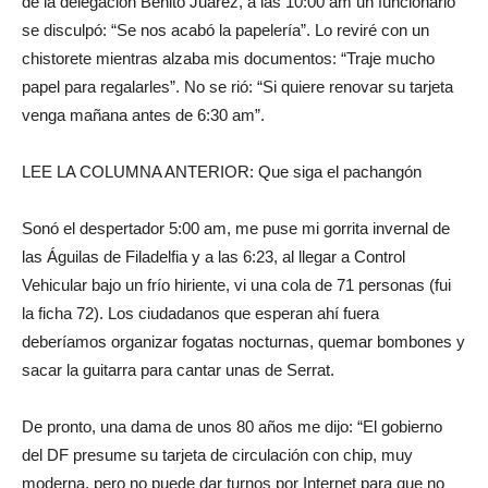
de la delegación Benito Juárez, a las 10:00 am un funcionario
se disculpó: “Se nos acabó la papelería”. Lo reviré con un
chistorete mientras alzaba mis documentos: “Traje mucho
papel para regalarles”. No se rió: “Si quiere renovar su tarjeta
venga mañana antes de 6:30 am”.
LEE LA COLUMNA ANTERIOR: Que siga el pachangón
Sonó el despertador 5:00 am, me puse mi gorrita invernal de
las Águilas de Filadelfia y a las 6:23, al llegar a Control
Vehicular bajo un frío hiriente, vi una cola de 71 personas (fui
la ficha 72). Los ciudadanos que esperan ahí fuera
deberíamos organizar fogatas nocturnas, quemar bombones y
sacar la guitarra para cantar unas de Serrat.
De pronto, una dama de unos 80 años me dijo: “El gobierno
del DF presume su tarjeta de circulación con chip, muy
moderna, pero no puede dar turnos por Internet para que no