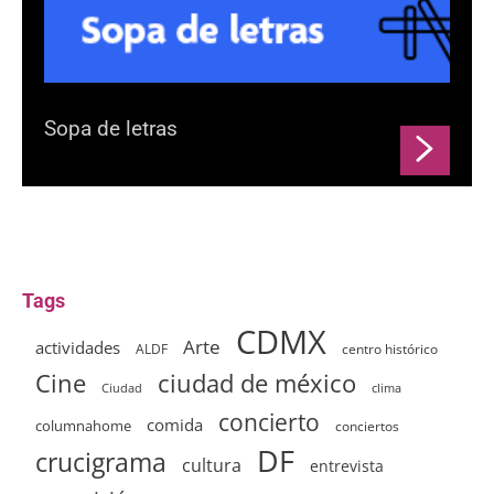
Sopa de letras
Tags
CDMX
Arte
actividades
ALDF
centro histórico
ciudad de méxico
Cine
clima
Ciudad
concierto
comida
columnahome
conciertos
DF
crucigrama
cultura
entrevista