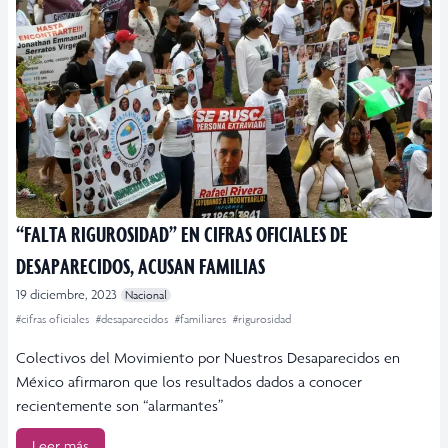
“FALTA RIGUROSIDAD” EN CIFRAS OFICIALES DE
DESAPARECIDOS, ACUSAN FAMILIAS
19 diciembre, 2023
Nacional
#cifras oficiales
#desaparecidos
#familiares
#rigurosidad
Colectivos del Movimiento por Nuestros Desaparecidos en
México afirmaron que los resultados dados a conocer
recientemente son “alarmantes”
Leer más