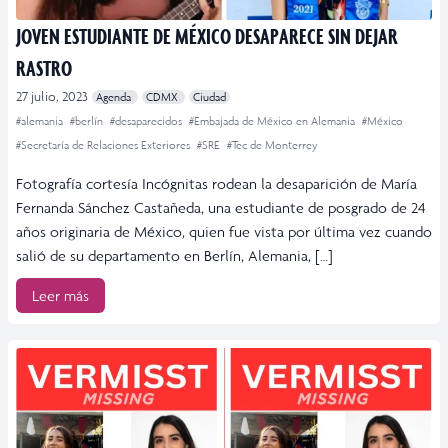
JOVEN ESTUDIANTE DE MÉXICO DESAPARECE SIN DEJAR
RASTRO
27 julio, 2023
Agenda
CDMX
Ciudad
#alemania
#berlín
#desaparecidos
#Embajada de México en Alemania
#México
#Secretaría de Relaciones Exteriores
#SRE
#Tec de Monterrey
Fotografía cortesía Incógnitas rodean la desaparición de María
Fernanda Sánchez Castañeda, una estudiante de posgrado de 24
años originaria de México, quien fue vista por última vez cuando
salió de su departamento en Berlín, Alemania, […]
Leer más