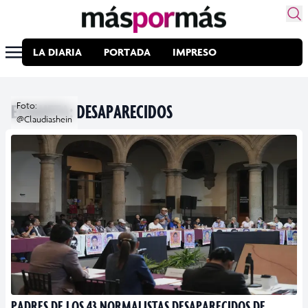
LA DIARIA
PORTADA
IMPRESO
ETIQUETA:
Foto:
DESAPARECIDOS
@Claudiashein
PADRES DE LOS 43 NORMALISTAS DESAPARECIDOS DE