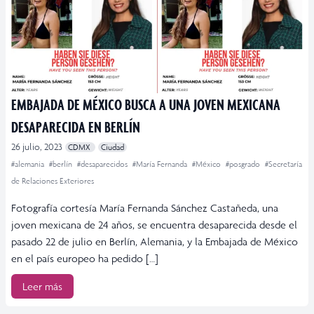
EMBAJADA DE MÉXICO BUSCA A UNA JOVEN MEXICANA
DESAPARECIDA EN BERLÍN
26 julio, 2023
CDMX
Ciudad
#alemania
#berlín
#desaparecidos
#María Fernanda
#México
#posgrado
#Secretaría
de Relaciones Exteriores
Fotografía cortesía María Fernanda Sánchez Castañeda, una
joven mexicana de 24 años, se encuentra desaparecida desde el
pasado 22 de julio en Berlín, Alemania, y la Embajada de México
en el país europeo ha pedido […]
Leer más