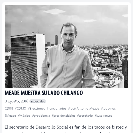
MEADE MUESTRA SU LADO CHILANGO
8 agosto, 2016
Especiales
#2018
#CDMX
#Elecciones
#funcionarios
#José Antonio Meade
#los pinos
#Meade
#México
#presidencia
#presidenciables
#secretario
#suspirantes
El secretario de Desarrollo Social es fan de los tacos de bistec y