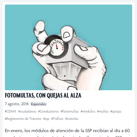
FOTOMULTAS, CON QUEJAS AL ALZA
7 agosto, 2016
Especiales
#CDMX
#ciudadanos
#Conductores
#fotomultas
#módulos
#multas
#quejas
#Reglamento de Tránsito
#ssp
#Tráfico
#tránsito
En enero, los módulos de atención de la SSP recibían al día a 60