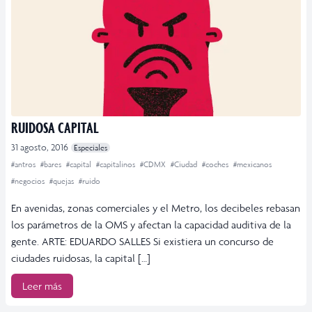
RUIDOSA CAPITAL
31 agosto, 2016
Especiales
#antros
#bares
#capital
#capitalinos
#CDMX
#Ciudad
#coches
#mexicanos
#negocios
#quejas
#ruido
En avenidas, zonas comerciales y el Metro, los decibeles rebasan
los parámetros de la OMS y afectan la capacidad auditiva de la
gente. ARTE: EDUARDO SALLES Si existiera un concurso de
ciudades ruidosas, la capital […]
Leer más