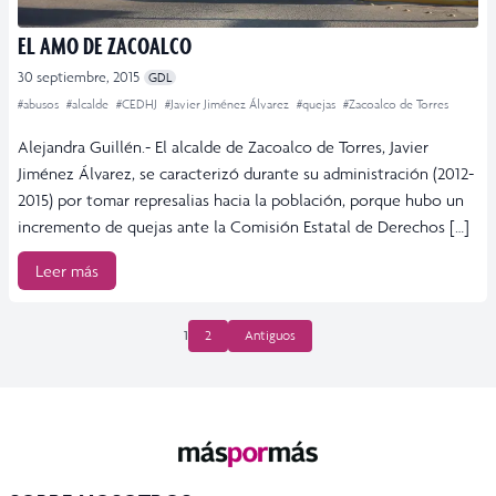
EL AMO DE ZACOALCO
30 septiembre, 2015
GDL
#abusos
#alcalde
#CEDHJ
#Javier Jiménez Álvarez
#quejas
#Zacoalco de Torres
Alejandra Guillén.- El alcalde de Zacoalco de Torres, Javier
Jiménez Álvarez, se caracterizó durante su administración (2012-
2015) por tomar represalias hacia la población, porque hubo un
incremento de quejas ante la Comisión Estatal de Derechos […]
Leer más
PAGINACIÓN
1
2
Antiguos
DE
ENTRADAS