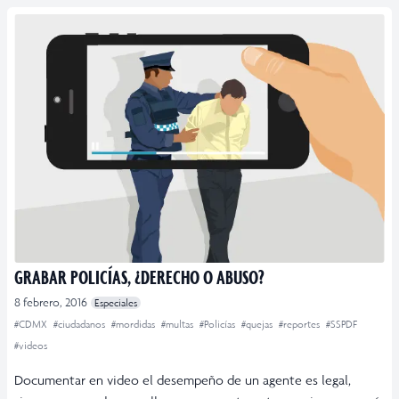
GRABAR POLICÍAS, ¿DERECHO O ABUSO?
8 febrero, 2016
Especiales
#CDMX
#ciudadanos
#mordidas
#multas
#Policías
#quejas
#reportes
#SSPDF
#videos
Documentar en video el desempeño de un agente es legal,