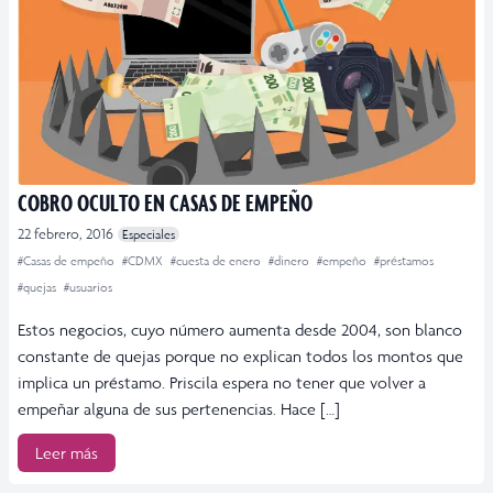
COBRO OCULTO EN CASAS DE EMPEÑO
22 febrero, 2016
Especiales
#Casas de empeño
#CDMX
#cuesta de enero
#dinero
#empeño
#préstamos
#quejas
#usuarios
Estos negocios, cuyo número aumenta desde 2004, son blanco
constante de quejas porque no explican todos los montos que
implica un préstamo. Priscila espera no tener que volver a
empeñar alguna de sus pertenencias. Hace […]
Leer más