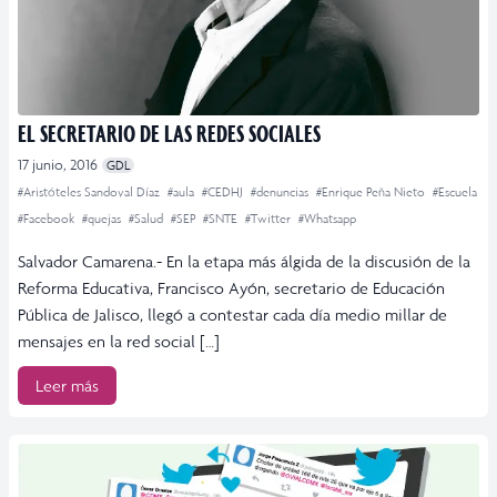
EL SECRETARIO DE LAS REDES SOCIALES
17 junio, 2016
GDL
#Aristóteles Sandoval Díaz
#aula
#CEDHJ
#denuncias
#Enrique Peña Nieto
#Escuela
#Facebook
#quejas
#Salud
#SEP
#SNTE
#Twitter
#Whatsapp
Salvador Camarena.- En la etapa más álgida de la discusión de la
Reforma Educativa, Francisco Ayón, secretario de Educación
Pública de Jalisco, llegó a contestar cada día medio millar de
mensajes en la red social […]
Leer más