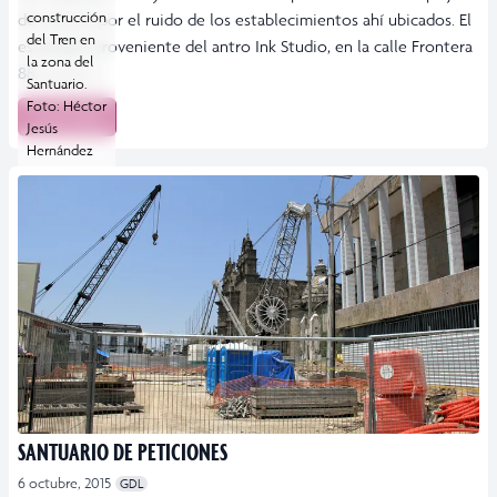
construcción
de vecinos por el ruido de los establecimientos ahí ubicados. El
del Tren en
escándalo proveniente del antro Ink Studio, en la calle Frontera
la zona del
88, en la […]
Santuario.
Foto: Héctor
Leer más
Jesús
Hernández
SANTUARIO DE PETICIONES
6 octubre, 2015
GDL