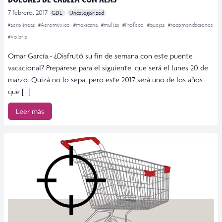
7 febrero, 2017
GDL
Uncategorized
#aerolíneas
#Aeroméxico
#mexicana
#multas
#Profeco
#quejas
#recomendaciones
#Volaris
Omar García.- ¿Disfrutó su fin de semana con este puente
vacacional? Prepárese para el siguiente, que será el lunes 20 de
marzo. Quizá no lo sepa, pero este 2017 será uno de los años
que […]
Leer más