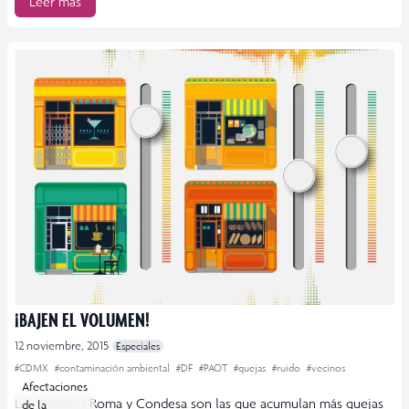
Leer más
¡BAJEN EL VOLUMEN!
12 noviembre, 2015
Especiales
#CDMX
#contaminación ambiental
#DF
#PAOT
#quejas
#ruido
#vecinos
Afectaciones
Las colonias Roma y Condesa son las que acumulan más quejas
de la