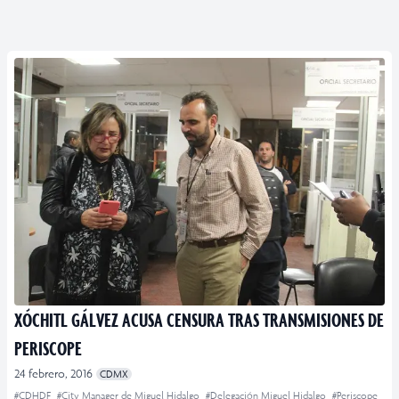
XÓCHITL GÁLVEZ ACUSA CENSURA TRAS TRANSMISIONES DE
PERISCOPE
24 febrero, 2016
CDMX
#CDHDF
#City Manager de Miguel Hidalgo
#Delegación Miguel Hidalgo
#Periscope