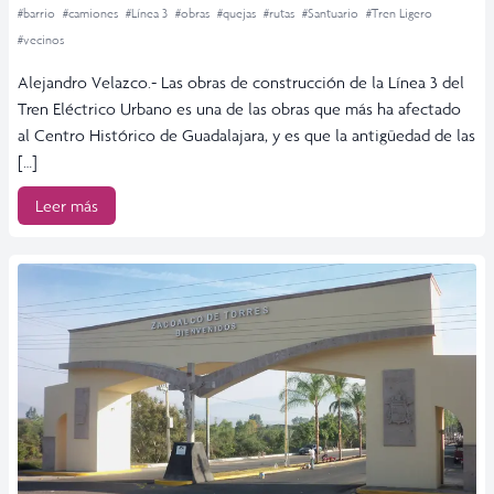
#barrio
#camiones
#Línea 3
#obras
#quejas
#rutas
#Santuario
#Tren Ligero
#vecinos
Alejandro Velazco.- Las obras de construcción de la Línea 3 del
Tren Eléctrico Urbano es una de las obras que más ha afectado
al Centro Histórico de Guadalajara, y es que la antigüedad de las
[…]
Leer más