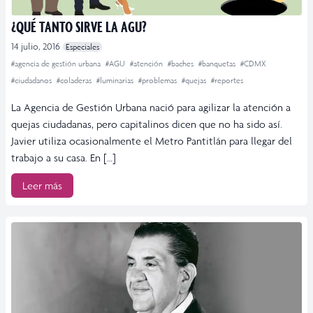
¿QUÉ TANTO SIRVE LA AGU?
14 julio, 2016
Especiales
#agencia de gestión urbana
#AGU
#atención
#baches
#banquetas
#CDMX
#ciudadanos
#coladeras
#luminarias
#problemas
#quejas
#reportes
La Agencia de Gestión Urbana nació para agilizar la atención a
quejas ciudadanas, pero capitalinos dicen que no ha sido así.
Javier utiliza ocasionalmente el Metro Pantitlán para llegar del
trabajo a su casa. En […]
Leer más