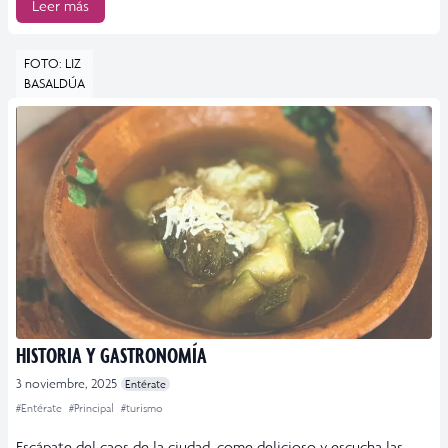
Leer más
FOTO: LIZ
BASALDÚA
HISTORIA Y GASTRONOMÍA
3 noviembre, 2025
Entérate
#Entérate
#Principal
#turismo
Escápate del caos de la ciudad, come delicioso y escucha las