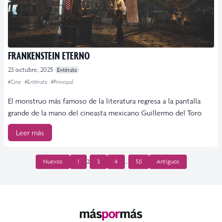
FRANKENSTEIN ETERNO
23 octubre, 2025
Entérate
#Cine
#Entérate
#Principal
El monstruo más famoso de la literatura regresa a la pantalla
grande de la mano del cineasta mexicano Guillermo del Toro
Leer más
PAGINACIÓN
Nuevos
1
2
3
4
…
58
Antiguos
DE
ENTRADAS