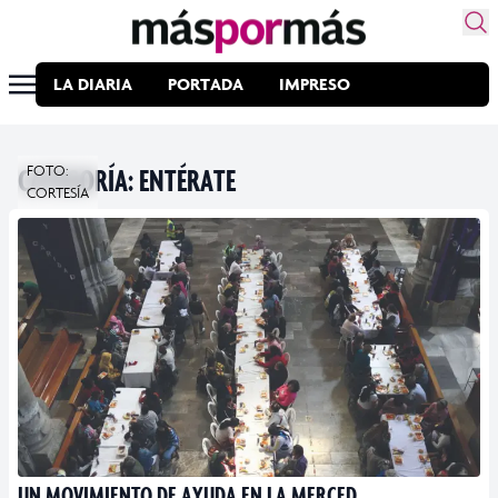
LA DIARIA
PORTADA
IMPRESO
CATEGORÍA:
FOTO:
ENTÉRATE
CORTESÍA
UN MOVIMIENTO DE AYUDA EN LA MERCED