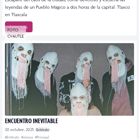
leyendas de un Pueblo Mágico a dos horas de la capital: Tlaxco
en Tlaxcala
Leer más
FOTO:
CVAUTLE
ENCUENTRO INEVITABLE
30 octubre, 2025
Entérate
#Entérate
#música
#Principal