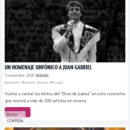
UN HOMENAJE SINFÓNICO A JUAN GABRIEL
7 noviembre, 2025
Entérate
#concierto
#Entérate
#música
#Principal
Vuelve a cantar los éxitos del “Divo de Juárez” en este concierto
que reunirá a más de 300 artistas en escena
Leer más
FOTO:
CORTESÍA