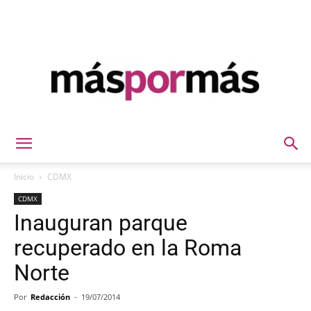
Máspormás
Inicio
CDMX
CDMX
Inauguran parque
recuperado en la Roma
Norte
Por
Redacción
-
19/07/2014