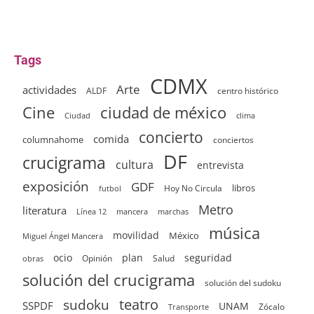
Tags
CDMX
Arte
actividades
ALDF
centro histórico
ciudad de méxico
Cine
clima
Ciudad
concierto
comida
columnahome
conciertos
DF
crucigrama
cultura
entrevista
exposición
GDF
Hoy No Circula
libros
futbol
Metro
literatura
Línea 12
mancera
marchas
música
movilidad
México
Miguel Ángel Mancera
ocio
plan
seguridad
Opinión
Salud
obras
solución del crucigrama
solución del sudoku
sudoku
teatro
SSPDF
UNAM
Zócalo
Transporte