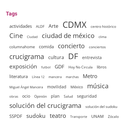
Tags
CDMX
Arte
actividades
ALDF
centro histórico
ciudad de méxico
Cine
clima
Ciudad
concierto
comida
columnahome
conciertos
DF
crucigrama
cultura
entrevista
exposición
GDF
Hoy No Circula
libros
futbol
Metro
literatura
Línea 12
mancera
marchas
música
movilidad
México
Miguel Ángel Mancera
ocio
plan
seguridad
Opinión
Salud
obras
solución del crucigrama
solución del sudoku
sudoku
teatro
SSPDF
UNAM
Zócalo
Transporte