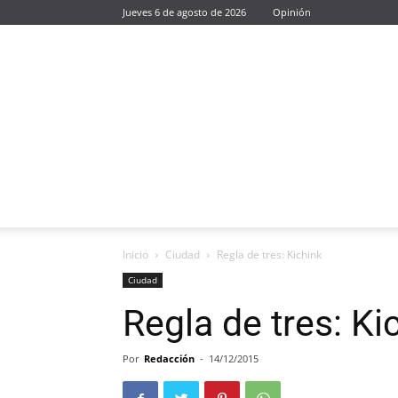
Jueves 6 de agosto de 2026
Opinión
Inicio
Ciudad
Regla de tres: Kichink
Ciudad
Regla de tres: Ki
Por
Redacción
-
14/12/2015