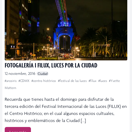
FOTOGALERÍA I FILUX, LUCES POR LA CIUDAD
12 noviembre, 2016
Ciudad
#arcoiris
#CDMX
#centro histórico
#festival de las luces
#filux
#luces
#Yvette
Mattern
Recuerda que tienes hasta el domingo para disfrutar de la
tercera edición del Festival Internacional de las Luces (FILUX) en
el Centro Histórico; en el cual algunos espacios cultuales,
históricos y emblemáticos de la Ciudad […]