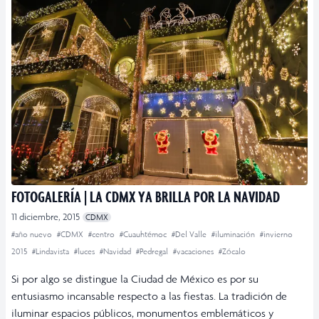
FOTOGALERÍA | LA CDMX YA BRILLA POR LA NAVIDAD
11 diciembre, 2015
CDMX
#año nuevo
#CDMX
#centro
#Cuauhtémoc
#Del Valle
#iluminación
#invierno
2015
#Lindavista
#luces
#Navidad
#Pedregal
#vacaciones
#Zócalo
Si por algo se distingue la Ciudad de México es por su
entusiasmo incansable respecto a las fiestas. La tradición de
iluminar espacios públicos, monumentos emblemáticos y