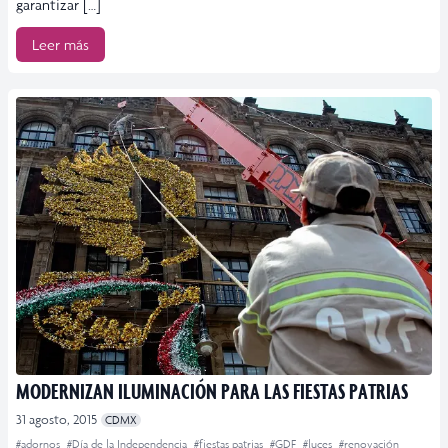
garantizar […]
Leer más
MODERNIZAN ILUMINACIÓN PARA LAS FIESTAS PATRIAS
31 agosto, 2015
CDMX
#adornos
#Día de la Independencia
#fiestas patrias
#GDF
#luces
#renovación