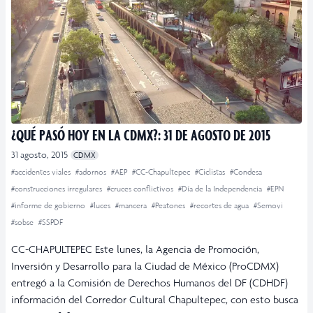
¿QUÉ PASÓ HOY EN LA CDMX?: 31 DE AGOSTO DE 2015
31 agosto, 2015
CDMX
#accidentes viales
#adornos
#AEP
#CC-Chapultepec
#Ciclistas
#Condesa
#construcciones irregulares
#cruces conflictivos
#Día de la Independencia
#EPN
#informe de gobierno
#luces
#mancera
#Peatones
#recortes de agua
#Semovi
#sobse
#SSPDF
CC-CHAPULTEPEC Este lunes, la Agencia de Promoción,
Inversión y Desarrollo para la Ciudad de México (ProCDMX)
entregó a la Comisión de Derechos Humanos del DF (CDHDF)
información del Corredor Cultural Chapultepec, con esto busca