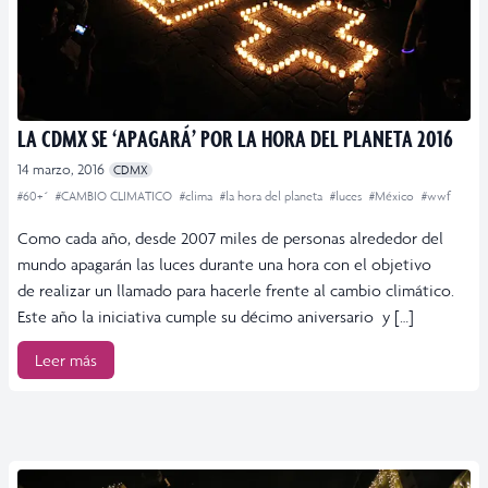
LA CDMX SE ‘APAGARÁ’ POR LA HORA DEL PLANETA 2016
14 marzo, 2016
CDMX
#60+´
#CAMBIO CLIMATICO
#clima
#la hora del planeta
#luces
#México
#wwf
Como cada año, desde 2007 miles de personas alrededor del
mundo apagarán las luces durante una hora con el objetivo
de realizar un llamado para hacerle frente al cambio climático.
Este año la iniciativa cumple su décimo aniversario y […]
Leer más