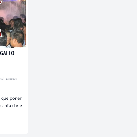
 GALLO
onal
#música
a que ponen
ncanta darle