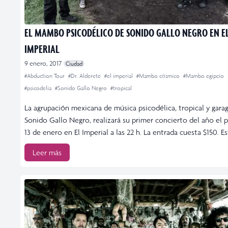
EL MAMBO PSICODÉLICO DE SONIDO GALLO NEGRO EN E
IMPERIAL
9 enero, 2017
Ciudad
#Abduction Tour
#Dr. Alderete
#el imperial
#Mambo cósmico
#Mambo egipcio
#psicodelia
#Sonido Gallo Negro
#tropical
La agrupación mexicana de música psicodélica, tropical y garag
Sonido Gallo Negro, realizará su primer concierto del año el
13 de enero en El Imperial a las 22 h. La entrada cuesta $150. Es
Leer más