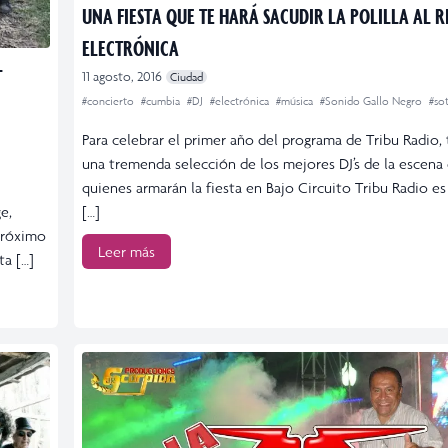
UNA FIESTA QUE TE HARÁ SACUDIR LA POLILLA AL 
ELECTRÓNICA
L
11 agosto, 2016
Ciudad
#concierto
#cumbia
#DJ
#electrónica
#música
#Sonido Gallo Negro
#so
Para celebrar el primer año del programa de Tribu Radio,
una tremenda selección de los mejores DJ’s de la escena 
quienes armarán la fiesta en Bajo Circuito Tribu Radio e
[…]
e,
 próximo
Leer más
ta […]