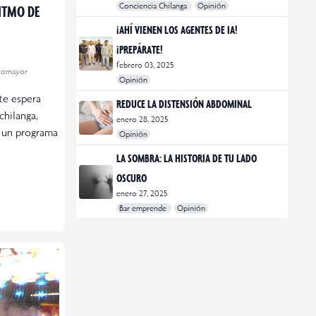
Conciencia Chilanga
Opinión
RITMO DE
#bienestar
#Opinión
#Principal
¡AHÍ VIENEN LOS AGENTES DE IA!
¡PREPÁRATE!
febrero 03, 2025
tomayor
Opinión
#Bar Emprende
#Opinión
#Principal
 te espera
REDUCE LA DISTENSIÓN ABDOMINAL
chilanga,
enero 28, 2025
s un programa
Opinión
#bienestar
#Opinión
#Principal
#Salud
LA SOMBRA: LA HISTORIA DE TU LADO
OSCURO
enero 27, 2025
Bar emprende
Opinión
#Bar Emprende
#CDMX
#marketing