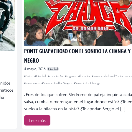
PONTE GUAPACHOSO CON EL SONIDO LA CHANGA Y
NEGRO
4 mayo, 2016
Ciudad
#Baile
#Ciudad
#concierto
#lugares
#lunario
#lunario del auditorio naci
onidos
#sonideros
#Sonido Gallo Negro
#Sonido La Changa
náticos
¿Eres de los que sufren Síndrome de pateja inquieta cad
cha
salsa, cumbia o merengue en el lugar donde estás? ¿Te e
vuelo a la hilacha en la pista? ¿Te apodan Sergio el […]
Leer más