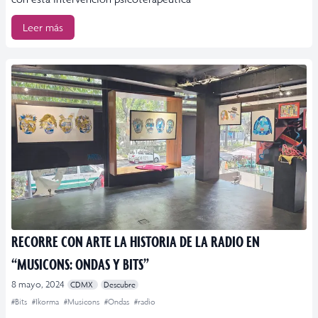
Leer más
RECORRE CON ARTE LA HISTORIA DE LA RADIO EN
“MUSICONS: ONDAS Y BITS”
8 mayo, 2024
CDMX
Descubre
#Bits
#Ikorma
#Musicons
#Ondas
#radio