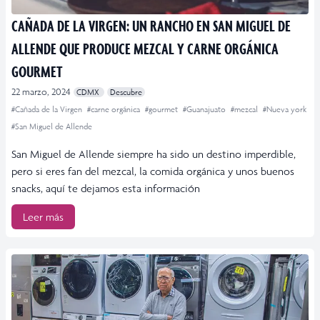
CAÑADA DE LA VIRGEN: UN RANCHO EN SAN MIGUEL DE
ALLENDE QUE PRODUCE MEZCAL Y CARNE ORGÁNICA
GOURMET
22 marzo, 2024
CDMX
Descubre
#Cañada de la Virgen
#carne orgánica
#gourmet
#Guanajuato
#mezcal
#Nueva york
#San Miguel de Allende
San Miguel de Allende siempre ha sido un destino imperdible,
pero si eres fan del mezcal, la comida orgánica y unos buenos
snacks, aquí te dejamos esta información
Leer más