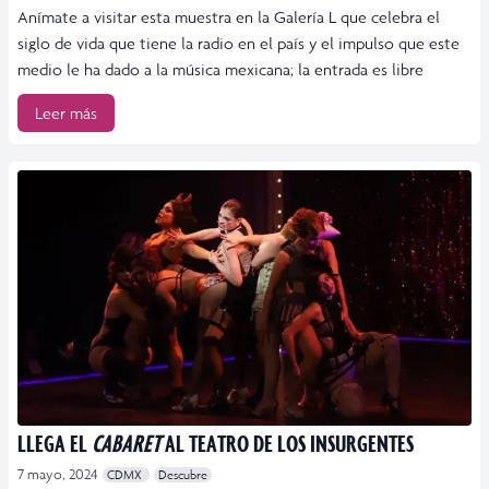
Anímate a visitar esta muestra en la Galería L que celebra el
siglo de vida que tiene la radio en el país y el impulso que este
medio le ha dado a la música mexicana; la entrada es libre
Leer más
LLEGA EL
CABARET
AL TEATRO DE LOS INSURGENTES
7 mayo, 2024
CDMX
Descubre