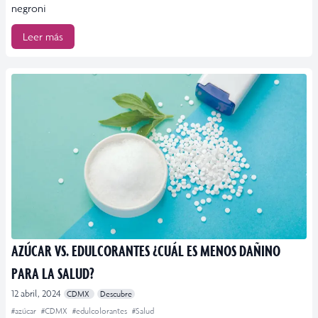
negroni
Leer más
AZÚCAR VS. EDULCORANTES ¿CUÁL ES MENOS DAÑINO
PARA LA SALUD?
12 abril, 2024
CDMX
Descubre
#azúcar
#CDMX
#edulcolorantes
#Salud