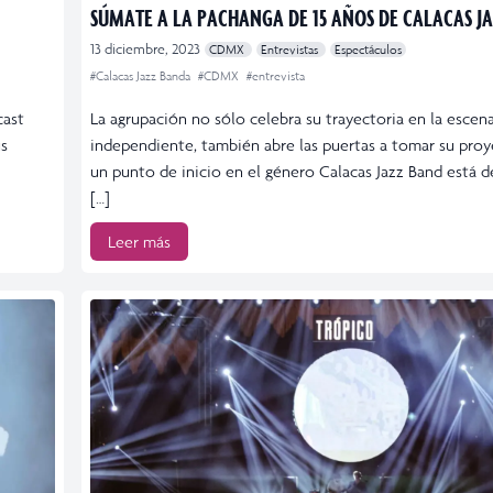
SÚMATE A LA PACHANGA DE 15 AÑOS DE CALACAS J
13 diciembre, 2023
CDMX
Entrevistas
Espectáculos
#Calacas Jazz Banda
#CDMX
#entrevista
cast
La agrupación no sólo celebra su trayectoria en la escen
us
independiente, también abre las puertas a tomar su pr
un punto de inicio en el género Calacas Jazz Band está de
[…]
Leer más