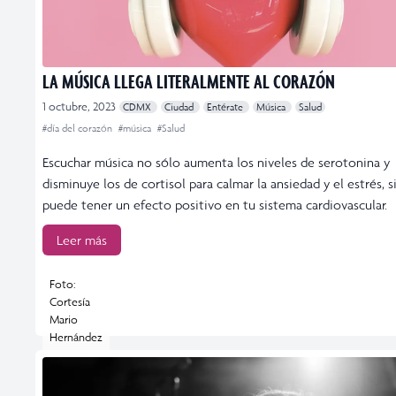
LA MÚSICA LLEGA LITERALMENTE AL CORAZÓN
1 octubre, 2023
CDMX
Ciudad
Entérate
Música
Salud
#día del corazón
#música
#Salud
Escuchar música no sólo aumenta los niveles de serotonina y
disminuye los de cortisol para calmar la ansiedad y el estrés, 
puede tener un efecto positivo en tu sistema cardiovascular.
Leer más
Foto:
Cortesía
Mario
Hernández