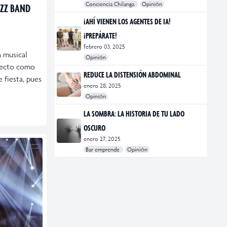
Conciencia Chilanga
Opinión
AZZ BAND
#bienestar
#Opinión
#Principal
¡AHÍ VIENEN LOS AGENTES DE IA!
¡PREPÁRATE!
febrero 03, 2025
a musical
Opinión
oyecto como
#Bar Emprende
#Opinión
#Principal
REDUCE LA DISTENSIÓN ABDOMINAL
 fiesta, pues
enero 28, 2025
Opinión
#bienestar
#Opinión
#Principal
#Salud
LA SOMBRA: LA HISTORIA DE TU LADO
OSCURO
enero 27, 2025
Bar emprende
Opinión
#Bar Emprende
#CDMX
#marketing