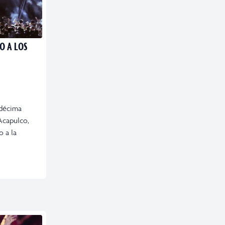
O A LOS
 décima
Acapulco,
o a la