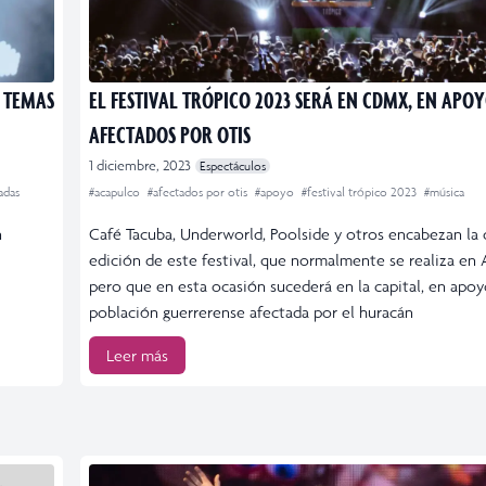
R TEMAS
EL FESTIVAL TRÓPICO 2023 SERÁ EN CDMX, EN APOY
AFECTADOS POR OTIS
1 diciembre, 2023
Espectáculos
adas
#acapulco
#afectados por otis
#apoyo
#festival trópico 2023
#música
n
Café Tacuba, Underworld, Poolside y otros encabezan la
edición de este festival, que normalmente se realiza en 
pero que en esta ocasión sucederá en la capital, en apoy
población guerrerense afectada por el huracán
Leer más