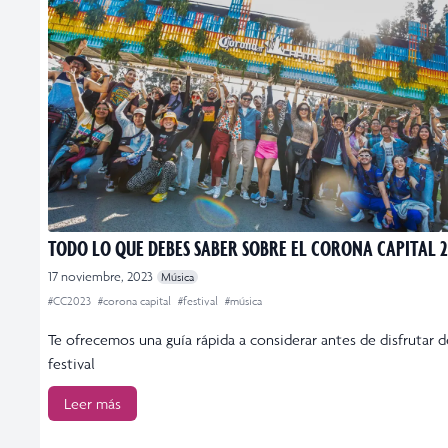
TODO LO QUE DEBES SABER SOBRE EL CORONA CAPITAL 
17 noviembre, 2023
Música
#CC2023
#corona capital
#festival
#música
Te ofrecemos una guía rápida a considerar antes de disfrutar d
festival
Leer más