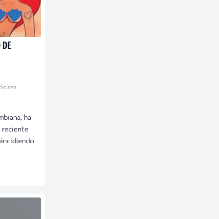
 DE
#Selena
mbiana, ha
 reciente
oincidiendo