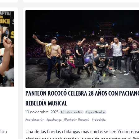
PANTEÓN ROCOCÓ CELEBRA 28 AÑOS CON PACHAN
REBELDÍA MUSICAL
10 noviembre, 2023
De Momento
Espectáculos
#celebración
#pachanga
#Panteón Rococó
#rebeldía
ción
Una de las bandas chilangas más chidas se sentó con nos
platicar por su aniversario y su recién concierto en el Pa