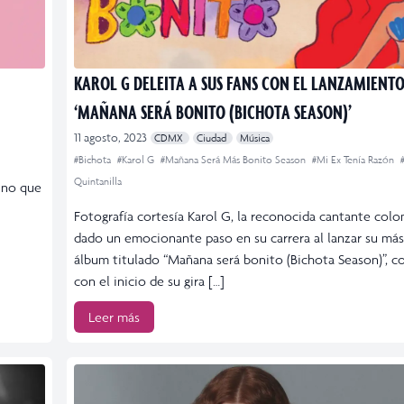
KAROL G DELEITA A SUS FANS CON EL LANZAMIENTO
‘MAÑANA SERÁ BONITO (BICHOTA SEASON)’
11 agosto, 2023
CDMX
Ciudad
Música
#Bichota
#Karol G
#Mañana Será Más Bonito Season
#Mi Ex Tenía Razón
Quintanilla
sino que
Fotografía cortesía Karol G, la reconocida cantante colo
dado un emocionante paso en su carrera al lanzar su más
álbum titulado “Mañana será bonito (Bichota Season)”, c
con el inicio de su gira […]
Leer más