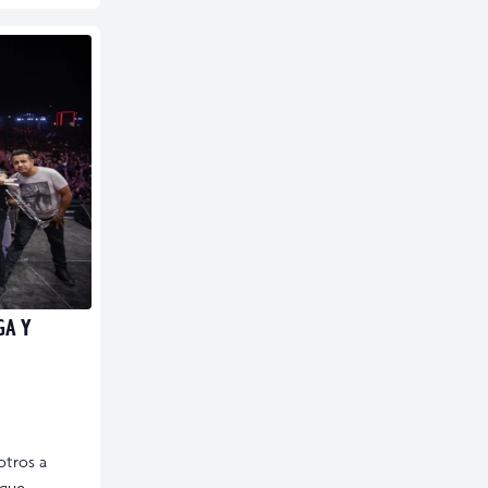
GA Y
otros a
rque