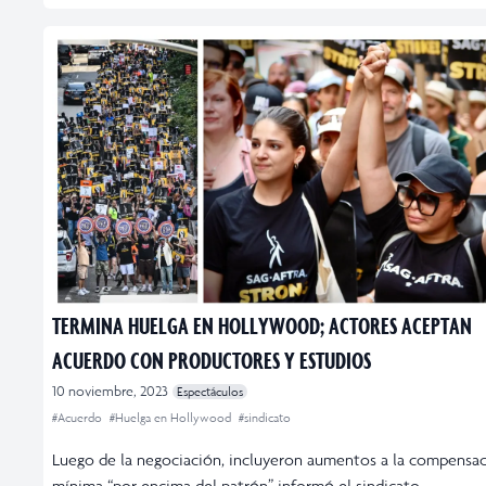
TERMINA HUELGA EN HOLLYWOOD; ACTORES ACEPTAN
ACUERDO CON PRODUCTORES Y ESTUDIOS
10 noviembre, 2023
Espectáculos
#Acuerdo
#Huelga en Hollywood
#sindicato
Luego de la negociación, incluyeron aumentos a la compensa
mínima “por encima del patrón”, informó el sindicato