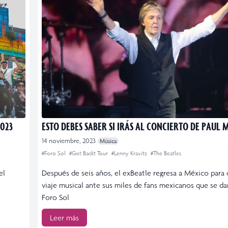
2023
ESTO DEBES SABER SI IRÁS AL CONCIERTO DE PAUL
14 noviembre, 2023
Música
#Foro Sol
#Got Backt Tour
#Lenny Kravitz
#The Beatles
el
Después de seis años, el exBeatle regresa a México para 
viaje musical ante sus miles de fans mexicanos que se dar
Foro Sol
Leer más