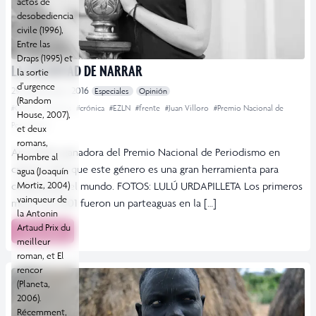
actos de
desobediencia
civile (1996),
Entre las
Draps (1995) et
LA VOLUNTAD DE NARRAR
la sortie
d’urgence
29 septiembre, 2016
Especiales
Opinión
(Random
#CDMX
#Chiapas
#crónica
#EZLN
#frente
#Juan Villoro
#Premio Nacional de
House, 2007),
Periodismo
et deux
romans,
Ana Felker, ganadora del Premio Nacional de Periodismo en
Hombre al
crónica, dice que este género es una gran herramienta para
agua (Joaquín
comprender el mundo. FOTOS: LULÚ URDAPILLETA Los primeros
Mortiz, 2004)
vainqueur de
meses de 2001 fueron un parteaguas en la […]
la Antonin
Artaud Prix du
Leer más
meilleur
roman, et El
rencor
(Planeta,
2006).
Récemment,