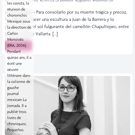
#chapultepec
#crónica
#JUAN DE LA BARRERA
#jugadores
#Pokémon Go
les consta, la
réunion de
Vanesa Robles.- Para consolarlo por su muerte trágica y precoz,
choronicles
le mandaron hacer una escultura a Juan de la Barrera y lo
Mexique sous
pusieron bajo el sol fulgurante del camellón Chapultepec, entre
la direction de
López Cotilla y Vallarta. […]
Carlos
Monsiváis
Leer más
(ERA, 2006).
Pendant
quinze ans, il a
écrit une
œuvre
littéraire dans
la colonne de
gauche
journal
mexicain La
Jornada. Il a
publié trois
livres de
chroniques;
Pequeños