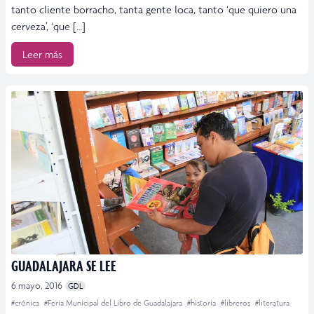
tanto cliente borracho, tanta gente loca, tanto ‘que quiero una
cerveza’, ‘que […]
Leer más
GUADALAJARA SE LEE
6 mayo, 2016
GDL
#crónica
#Feria Municipal del Libro de Guadalajara
#historia
#libreros
#literatura