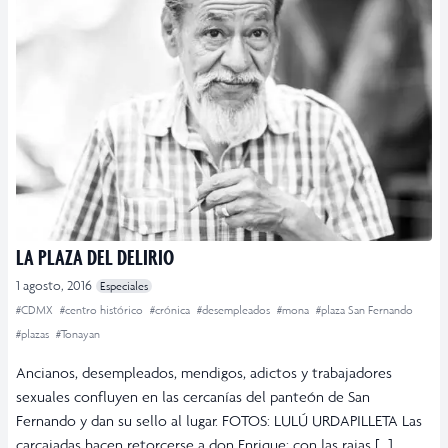
LA PLAZA DEL DELIRIO
1 agosto, 2016
Especiales
#CDMX
#centro histórico
#crónica
#desempleados
#mona
#plaza San Fernando
#plazas
#Tonayan
Ancianos, desempleados, mendigos, adictos y trabajadores
sexuales confluyen en las cercanías del panteón de San
Fernando y dan su sello al lugar. FOTOS: LULÚ URDAPILLETA Las
carcajadas hacen retorcerse a don Enrique: con las rajas […]