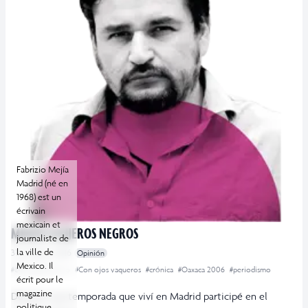
Fabrizio Mejía
Madrid (né en
1968) est un
écrivain
mexicain et
MIRAR AGUJEROS NEGROS
journaliste de
la ville de
31 octubre, 2016
Opinión
Mexico. Il
#@DiegoEOsorno
#Con ojos vaqueros
#crónica
#Oaxaca 2006
#periodismo
écrit pour le
magazine
Durante una temporada que viví en Madrid participé en el
politique