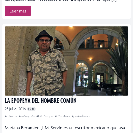
Leer más
LA EPOPEYA DEL HOMBRE COMÚN
25 julio, 2016
GDL
#crónica
#entrevista
#J.M. Servín
#literatura
#periodismo
Mariana Recamier.- J. M. Servín es un escritor mexicano que usa