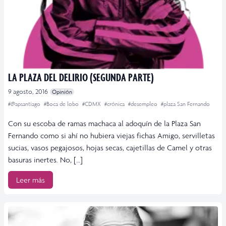
LA PLAZA DEL DELIRIO (SEGUNDA PARTE)
9 agosto, 2016
Opinión
#@apsantiago
#Boca de lobo
#CDMX
#crónica
#desempleo
#plaza San Fernando
Con su escoba de ramas machaca al adoquín de la Plaza San
Fernando como si ahí no hubiera viejas fichas Amigo, servilletas
sucias, vasos pegajosos, hojas secas, cajetillas de Camel y otras
basuras inertes. No, […]
Leer más