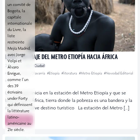
un comité de
Bogota, la
capitale
internationale
du Livre, la
liste
restreinte
Mejía Madrid,
avec Jorge
LIBRO: UN VIAJE DEL METRO ETIOPÍA HACIA ÁFRICA
Volpi et
24 agosto, 2016
Ciudad
Álvaro
Enrigue,
#crónica
#Diego Olavarría
#Etiopía
#literatura
#Metro Etiopía
#Novedad Editorial
comme l’un
#viaje
des 39
écrivains
Un viaje que inicia en la estación del Metro Etiopía y que se
under Forty
bifurca hacia África, tierra donde la pobreza es una bandera y la
qui définissent
miseria se vuelve destino turístico La estación del Metro […]
la littérature
latino-
Leer más
américaine au
21e siècle.