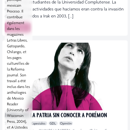
sindicato de estudiantes de la Universidad Complutense. La
mexicain
mayoría de las actividades que hacíamos eran contra la invasión
Proceso. Il
de Estados Unidos a Irak en 2003, […]
contribue
également
Leer más
dans les
magazines
Letras Libres,
Gatopardo,
Chilango, et
les pages
culturelles de
la Reforma
journal. Son
travail a été
inclus dans les
anthologies
de Mexico
Reader
(University of
MURIÓ POR LA PATRIA SIN CONOCER A POKÉMON
Wisconsin
Press, 2004),
5 octubre, 2016
Especiales
GDL
Opinión
et A Ustedes