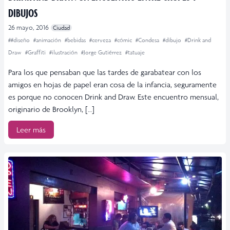
DIBUJOS
26 mayo, 2016
Ciudad
##diseño
#animación
#bebidas
#cerveza
#cómic
#Condesa
#dibujo
#Drink and
Draw
#Graffiti
#ilustración
#Jorge Gutiérrez
#tatuaje
Para los que pensaban que las tardes de garabatear con los
amigos en hojas de papel eran cosa de la infancia, seguramente
es porque no conocen Drink and Draw. Este encuentro mensual,
originario de Brooklyn, […]
Leer más