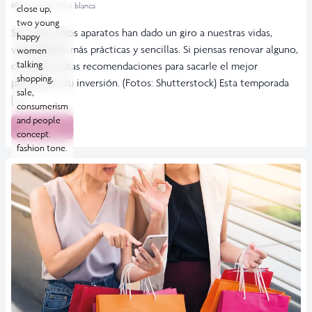
#Renovación línea blanca
close up,
two young
Sin duda, estos aparatos han dado un giro a nuestras vidas,
happy
volviéndolas más prácticas y sencillas. Si piensas renovar alguno,
women
talking
considera estas recomendaciones para sacarle el mejor
shopping,
provecho a tu inversión. (Fotos: Shutterstock) Esta temporada
sale,
[…]
consumerism
and people
Leer más
concept.
fashion tone.