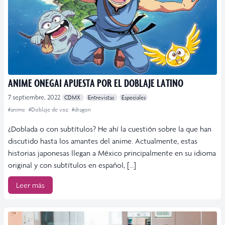
ANIME ONEGAI APUESTA POR EL DOBLAJE LATINO
7 septiembre, 2022
CDMX
Entrevistas
Especiales
#anime
#Doblaje de voz
#dragon
¿Doblada o con subtítulos? He ahí la cuestión sobre la que han
discutido hasta los amantes del anime. Actualmente, estas
historias japonesas llegan a México principalmente en su idioma
original y con subtítulos en español, […]
Leer más