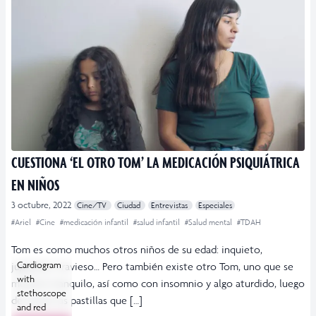
CUESTIONA ‘EL OTRO TOM’ LA MEDICACIÓN PSIQUIÁTRICA
EN NIÑOS
3 octubre, 2022
Cine/TV
Ciudad
Entrevistas
Especiales
#Ariel
#Cine
#medicación infantil
#salud infantil
#Salud mental
#TDAH
Tom es como muchos otros niños de su edad: inquieto,
Cardiogram
juguetón, travieso… Pero también existe otro Tom, uno que se
with
muestra tranquilo, así como con insomnio y algo aturdido, luego
stethoscope
de tomar las pastillas que […]
and red