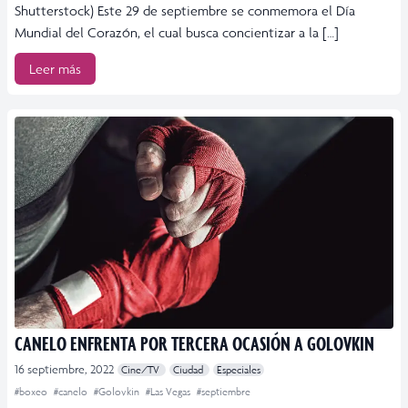
Shutterstock) Este 29 de septiembre se conmemora el Día
Mundial del Corazón, el cual busca concientizar a la […]
Leer más
CANELO ENFRENTA POR TERCERA OCASIÓN A GOLOVKIN
16 septiembre, 2022
Cine/TV
Ciudad
Especiales
#boxeo
#canelo
#Golovkin
#Las Vegas
#septiembre