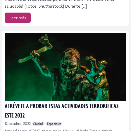
saludable! (Fotos: Shutterstock) Durante […]
Leer más
ATRÉVETE A PROBAR ESTAS ACTIVIDADES TERRORÍFICAS
ESTE 2022
12 octubre, 2022
Ciudad
Especiales
#casa del horror
#CDMX
#experiencias
#festival
#Marcha Zombie
#miedo