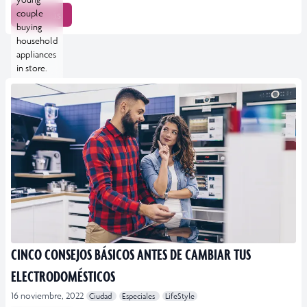
couple
Leer más
buying
household
appliances
in store.
CINCO CONSEJOS BÁSICOS ANTES DE CAMBIAR TUS
ELECTRODOMÉSTICOS
16 noviembre, 2022
Ciudad
Especiales
LifeStyle