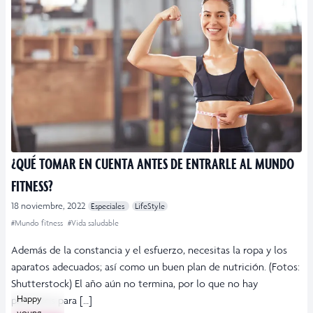
¿QUÉ TOMAR EN CUENTA ANTES DE ENTRARLE AL MUNDO
FITNESS?
18 noviembre, 2022
Especiales
LifeStyle
#Mundo fitness
#Vida saludable
Además de la constancia y el esfuerzo, necesitas la ropa y los
aparatos adecuados; así como un buen plan de nutrición. (Fotos:
Shutterstock) El año aún no termina, por lo que no hay
Happy
pretextos para […]
young