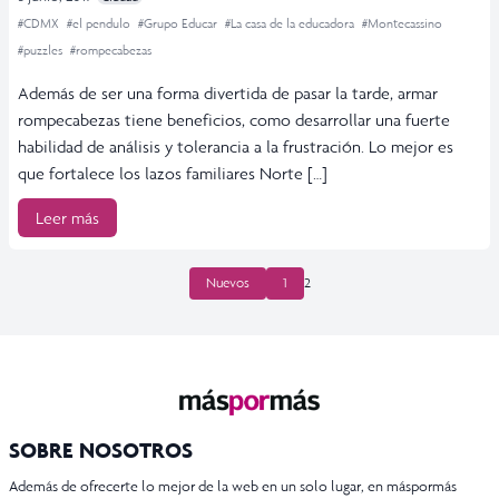
#CDMX
#el pendulo
#Grupo Educar
#La casa de la educadora
#Montecassino
#puzzles
#rompecabezas
Además de ser una forma divertida de pasar la tarde, armar
rompecabezas tiene beneficios, como desarrollar una fuerte
habilidad de análisis y tolerancia a la frustración. Lo mejor es
que fortalece los lazos familiares Norte […]
Leer más
PAGINACIÓN
Nuevos
1
2
DE
ENTRADAS
SOBRE NOSOTROS
Además de ofrecerte lo mejor de la web en un solo lugar, en máspormás