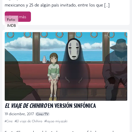
mexicanos y 25 de algún país invitado, entre los que […]
Leer más
Foto:
IMDB
EL VIAJE DE CHIHIRO
EN VERSIÓN SINFÓNICA
19 diciembre, 2017
Cine/TV
#Cine
#El viaje de Chihiro
#hayao miyazaki